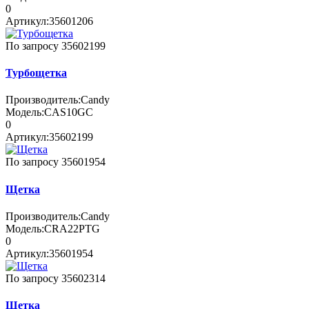
0
Артикул:
35601206
По запросу
35602199
Турбощетка
Производитель:
Candy
Модель:
CAS10GC
0
Артикул:
35602199
По запросу
35601954
Щетка
Производитель:
Candy
Модель:
CRA22PTG
0
Артикул:
35601954
По запросу
35602314
Щетка