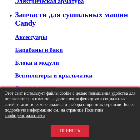
Электрическая арматура
Запчасти для сушильных машин
Candy
Аксессуары
Барабаны и баки
Блоки и модули
Вентиляторы и крыльчатки
Двери и стекла
Этот сайт использует файлы cookie с целью повышения удобства для
пользователя, а именно — дополнения функциями социальных
Клапаны и реле
сетей, статистического анализа и выбора сторонних сервисов. Более
подробную информацию см. на странице
Политика
Компрессоры
конфиденциальности
.
Конденсаторы
ПРИНЯТЬ
Корпусные детали