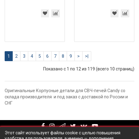
1
2
3
4
5
6
7
8
9
>
>|
Показано с 1 по 12 из 119 (всего 10 страниц)
Оригинальные Корпусные детали для СВЧ-печей Candy со
склада производителя и под заказ с доставкой по России и
СНГ
Этот сайт использует файлы cookie с целью повышения
удобства для пользователя, а именно — дополнения