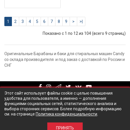
1
2
3
4
5
6
7
8
9
>
>|
Показано с 1 по 12 из 104 (всего 9 страниц)
Оригинальные Барабаны и баки для стиральных машин Candy
со склада производителя и под заказ с доставкой по России и
СНГ
Этот сайт использует файлы cookie с целью повышения
удобства для пользователя, а именно — дополнения
функциями социальных сетей, статистического анализа и
выбора сторонних сервисов. Более подробную информацию
см. на странице
Политика конфиденциальности
.
© ООО Технический центр "Талион Сервис", 2018
ПРИНЯТЬ