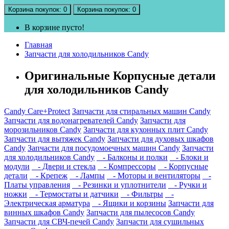
Корзина
покупок
: 0
Корзина
покупок
: 0
В корзине пусто!
Главная
Запчасти для холодильников Candy
Оригинальные Корпусные детали
для холодильников Candy
Candy Care+Protect
Запчасти для стиральных машин Candy
Запчасти для водонагревателей Candy
Запчасти для
морозильников Candy
Запчасти для кухонных плит Candy
Запчасти для вытяжек Candy
Запчасти для духовых шкафов
Candy
Запчасти для посудомоечных машин Candy
Запчасти
для холодильников Candy
- Балконы и полки
- Блоки и
модули
- Двери и стекла
- Компрессоры
- Корпусные
детали
- Крепеж
- Лампы
- Моторы и вентиляторы
-
Платы управления
- Резинки и уплотнители
- Ручки и
ножки
- Термостаты и датчики
- Фильтры
-
Электрическая арматура
- Ящики и корзины
Запчасти для
винных шкафов Candy
Запчасти для пылесосов Candy
Запчасти для СВЧ-печей Candy
Запчасти для сушильных