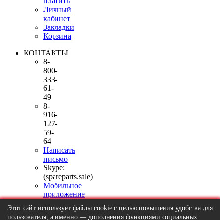
платить
Личный
кабинет
Закладки
Корзина
КОНТАКТЫ
8-
800-
333-
61-
49
8-
916-
127-
59-
64
Написать
письмо
Skype:
(spareparts.sale)
Мобильное
приложение
Москва,
Этот сайт использует файлы cookie с целью повышения удобства для
Ленинский
пользователя, а именно — дополнения функциями социальных