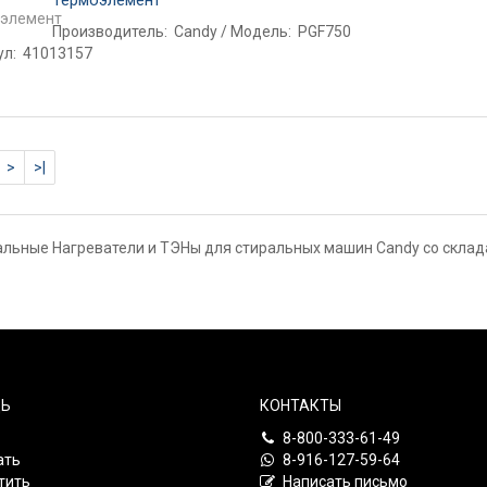
Термоэлемент
Производитель:
Candy
Модель:
PGF750
ул:
41013157
>
>|
льные Нагреватели и ТЭНы для стиральных машин Candy со склада
Ь
КОНТАКТЫ
8-800-333-61-49
ать
8-916-127-59-64
тить
Написать письмо