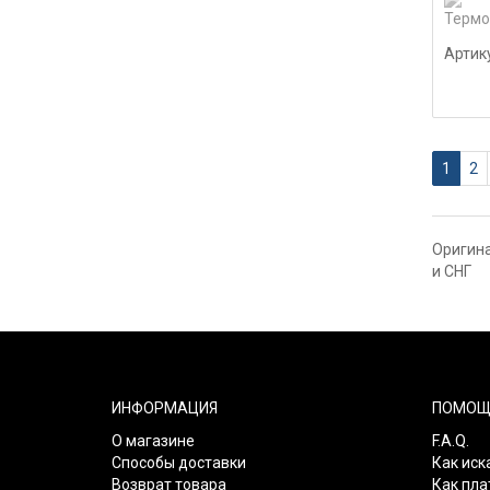
Артик
1
2
Оригина
и СНГ
ИНФОРМАЦИЯ
ПОМОЩ
О магазине
F.A.Q.
Способы доставки
Как иск
Возврат товара
Как пла