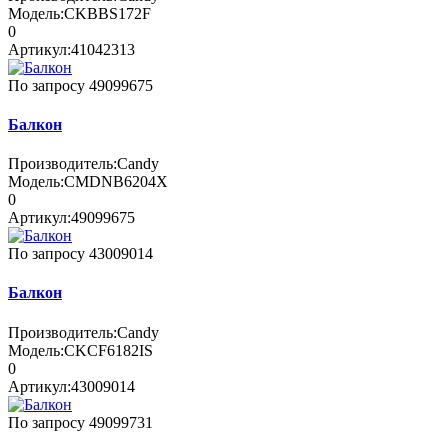
Модель:
CKBBS172F
0
Артикул:
41042313
По запросу
49099675
Балкон
Производитель:
Candy
Модель:
CMDNB6204X
0
Артикул:
49099675
По запросу
43009014
Балкон
Производитель:
Candy
Модель:
CKCF6182IS
0
Артикул:
43009014
По запросу
49099731