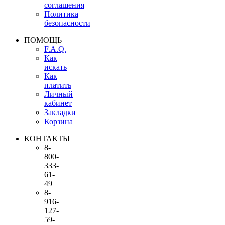
соглашения
Политика
безопасности
ПОМОЩЬ
F.A.Q.
Как
искать
Как
платить
Личный
кабинет
Закладки
Корзина
КОНТАКТЫ
8-
800-
333-
61-
49
8-
916-
127-
59-