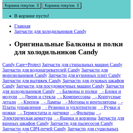
Корзина
покупок
: 0
Корзина
покупок
: 0
В корзине пусто!
Главная
Запчасти для холодильников Candy
Оригинальные Балконы и полки
для холодильников Candy
Candy Care+Protect
Запчасти для стиральных машин Candy
Запчасти для водонагревателей Candy
Запчасти для
морозильников Candy
Запчасти для кухонных плит Candy
Запчасти для вытяжек Candy
Запчасти для духовых шкафов
Candy
Запчасти для посудомоечных машин Candy
Запчасти
для холодильников Candy
- Балконы и полки
- Блоки и
модули
- Двери и стекла
- Компрессоры
- Корпусные
детали
- Крепеж
- Лампы
- Моторы и вентиляторы
-
Платы управления
- Резинки и уплотнители
- Ручки и
ножки
- Термостаты и датчики
- Фильтры
-
Электрическая арматура
- Ящики и корзины
Запчасти для
винных шкафов Candy
Запчасти для пылесосов Candy
Запчасти для СВЧ-печей Candy
Запчасти для сушильных