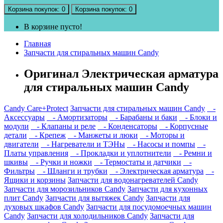
Корзина
покупок
: 0
Корзина
покупок
: 0
В корзине пусто!
Главная
Запчасти для стиральных машин Candy
Оригинал Электрическая арматура
для стиральных машин Candy
Candy Care+Protect
Запчасти для стиральных машин Candy
-
Аксессуары
- Амортизаторы
- Барабаны и баки
- Блоки и
модули
- Клапаны и реле
- Конденсаторы
- Корпусные
детали
- Крепеж
- Манжеты и люки
- Моторы и
двигатели
- Нагреватели и ТЭНы
- Насосы и помпы
-
Платы управления
- Прокладки и уплотнители
- Ремни и
шкивы
- Ручки и ножки
- Термостаты и датчики
-
Фильтры
- Шланги и трубки
- Электрическая арматура
-
Ящики и корзины
Запчасти для водонагревателей Candy
Запчасти для морозильников Candy
Запчасти для кухонных
плит Candy
Запчасти для вытяжек Candy
Запчасти для
духовых шкафов Candy
Запчасти для посудомоечных машин
Candy
Запчасти для холодильников Candy
Запчасти для