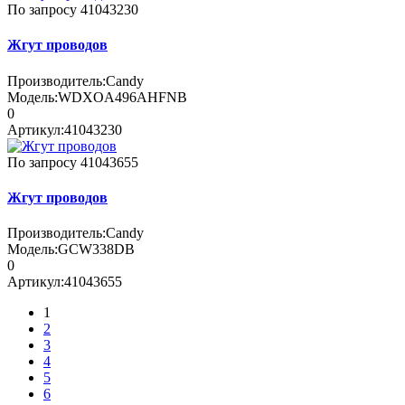
По запросу
41043230
Жгут проводов
Производитель:
Candy
Модель:
WDXOA496AHFNB
0
Артикул:
41043230
По запросу
41043655
Жгут проводов
Производитель:
Candy
Модель:
GCW338DB
0
Артикул:
41043655
1
2
3
4
5
6