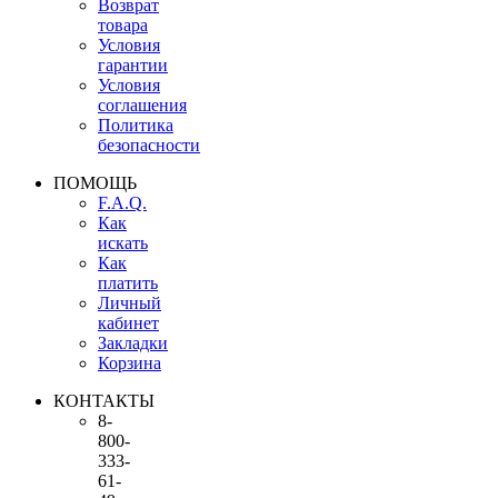
Возврат
товара
Условия
гарантии
Условия
соглашения
Политика
безопасности
ПОМОЩЬ
F.A.Q.
Как
искать
Как
платить
Личный
кабинет
Закладки
Корзина
КОНТАКТЫ
8-
800-
333-
61-