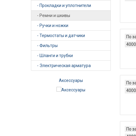
- Прокладки и уплотнители
- Ремни и шкивы
- Ручки и ножки
- Термостаты и датчики
По з
4000
- Фильтры
- Шланги и трубки
- Электрическая арматура
ики
Аксессуары
По з
4000
По з