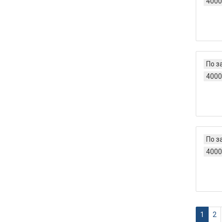
4000
По з
4000
По з
4000
1
2