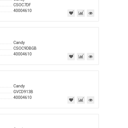
CSOC7DF
40004610
Candy
CSOC9DBGB
40004610
Телевизоры
Стиральные маши
Candy
GVCD913B
40004610