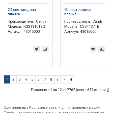
2D световодная
2D световодная
планка
планка
Производитель:
Candy
Производитель:
Candy
Модель:
HGS1310T3Q
Модель:
CSS4137TE
Артикул:
43015000
Артикул:
43015000
1
2
3
4
5
6
7
8
9
>
>|
Показано с 1 по 12 из 7762 (всего 647 страниц)
Оригинальные Корпусные детали для стиральных машин
Candy со склада производителя и под заказ с доставкой по