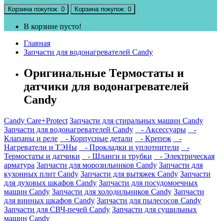
Корзина
покупок
: 0
Корзина
покупок
: 0
В корзине пусто!
Главная
Запчасти для водонагревателей Candy
Оригинальные Термостаты и
датчики для водонагревателей
Candy
Candy Care+Protect
Запчасти для стиральных машин Candy
Запчасти для водонагревателей Candy
- Аксессуары
-
Клапаны и реле
- Корпусные детали
- Крепеж
-
Нагреватели и ТЭНы
- Прокладки и уплотнители
-
Термостаты и датчики
- Шланги и трубки
- Электрическая
арматура
Запчасти для морозильников Candy
Запчасти для
кухонных плит Candy
Запчасти для вытяжек Candy
Запчасти
для духовых шкафов Candy
Запчасти для посудомоечных
машин Candy
Запчасти для холодильников Candy
Запчасти
для винных шкафов Candy
Запчасти для пылесосов Candy
Запчасти для СВЧ-печей Candy
Запчасти для сушильных
машин Candy